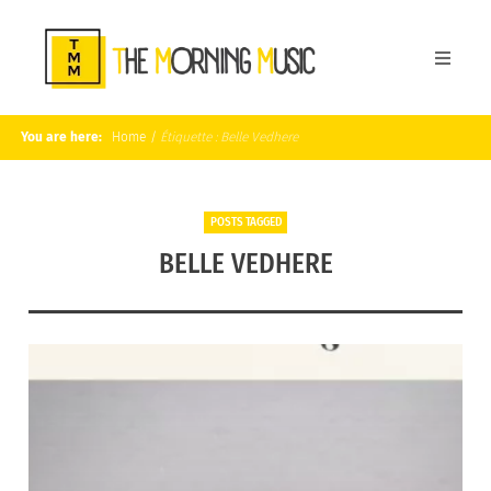
You are here:
Home
/
Étiquette :
Belle Vedhere
POSTS TAGGED
BELLE VEDHERE