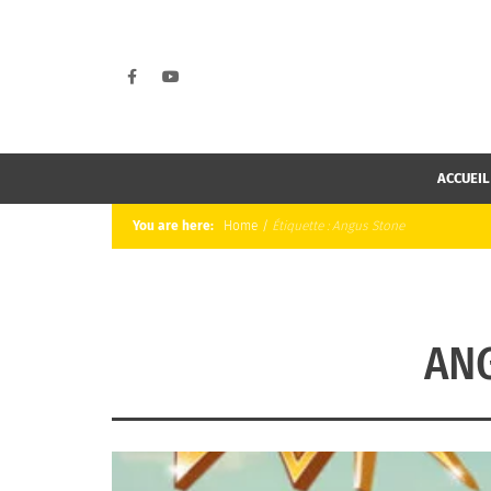
ACCUEIL
You are here:
Home
/
Étiquette :
Angus Stone
AN