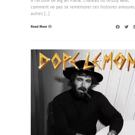
A l’écoute de Big Jet Plane, Chateau ou Grizzly Bear,
comment ne pas se remémorer ces histoires amoureu
autres […]
Read More