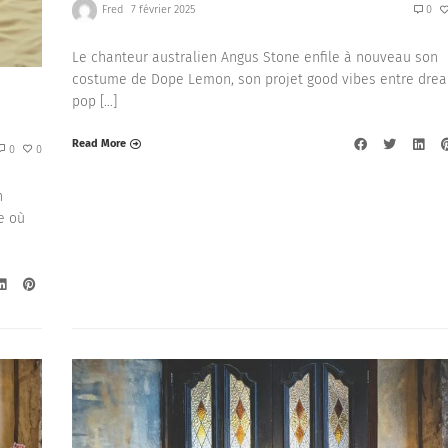
Fred
7 février 2025
0
Le chanteur australien Angus Stone enfile à nouveau son
costume de Dope Lemon, son projet good vibes entre dre
pop […]
Read More
0
0
n
e où