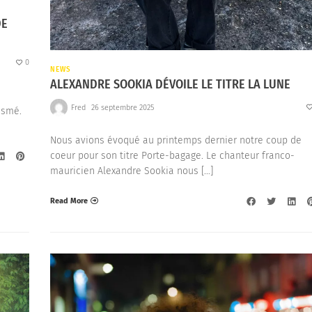
DE
0
NEWS
ALEXANDRE SOOKIA DÉVOILE LE TITRE LA LUNE
Fred
26 septembre 2025
asmé.
Nous avions évoqué au printemps dernier notre coup de
coeur pour son titre Porte-bagage. Le chanteur franco-
mauricien Alexandre Sookia nous […]
Read More