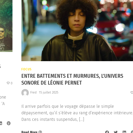
S
FOCUS
ENTRE BATTEMENTS ET MURMURES, L’UNIVERS
SONORE DE LÉONIE PERNET
0
Fred
15 juillet 2025
Gone
 ‘A
Il arrive parfois que le voyage dépasse le simple
dépaysement, qu’il s’élève au rang d’expérience intérieure
Dans ces instants suspendus, […]
Read More