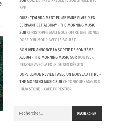
SUR
GUIZ DE TRYO PRÉSENTE SON SINGLE BYE
BYE
GUIZ : "J'AI VRAIMENT PU ME FAIRE PLAISIR EN
ÉCRIVANT CET ALBUM" - THE MORNING MUSIC
SUR
CHRISTOPHE MALI NOUS OFFRE UNE BONNE
DOSE D’HUMOUR AVEC LE BOULET
BON IVER ANNONCE LA SORTIE DE SON 5ÈME
ALBUM - THE MORNING MUSIC
SUR
BON IVER
RENOUE AVEC LA FOLK DE SES DÉBUTS
DOPE LEMON REVIENT AVEC UN NOUVEAU TITRE -
THE MORNING MUSIC
SUR
CHRONIQUE : ANGUS &
JULIA STONE – CAPE FORESTIER
Rechercher :