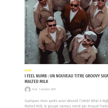
NEWS
I FEEL NUMB : UN NOUVEAU TITRE GROOVY SIG
MALTED MILK
Fred
3 octobre 2025
Quelques mois après avoir dévoilé l’inédit What A Nig
Malted Milk, le groupe nantais mené par Arnaud Fradi