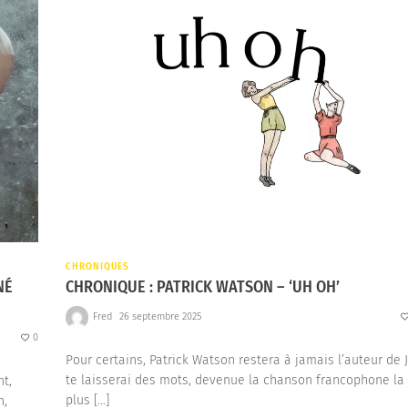
CHRONIQUES
NÉ
CHRONIQUE : PATRICK WATSON – ‘UH OH’
Fred
26 septembre 2025
0
Pour certains, Patrick Watson restera à jamais l’auteur de 
te laisserai des mots, devenue la chanson francophone la
ht,
plus […]
n,