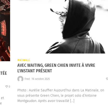
MATINALE
AVEC WAITING, GREEN CHIEN INVITE À VIVRE
L’INSTANT PRÉSENT
ITÉE
Fred
16 octobre 2025
0
Photo : Aurélie Sauffier Aujourd’hui dans La Matinale, on
vous présente Green Chien, le projet solo d’Antoine
 et
Montgaudon. Après avoir travaillé […]
de