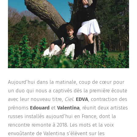
Aujourd’hui dans la matinale, coup de cœur pour
un duo qui nous a captivés dès la première écoute
avec leur nouveau titre,
Ciel
.
EDVA
, contraction des
prénoms
Edouard
et
Valentina
, réunit deux artistes
russes installés aujourd’hui en France, dont la
rencontre remonte à 2018. Les mots et la voix
envoûtante de Valentina s’élèvent sur les