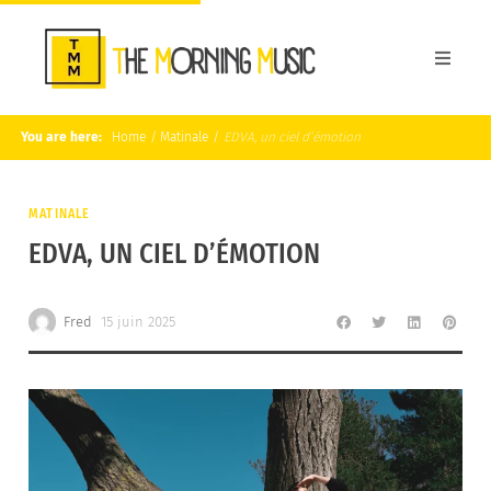
You are here:
Home
/
Matinale
/
EDVA, un ciel d’émotion
MATINALE
EDVA, UN CIEL D’ÉMOTION
Fred
15 juin 2025