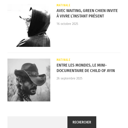
nuages, appeler à la paix…
MATINALE
AVEC WAITING, GREEN CHIEN INVITE
À VIVRE L’INSTANT PRÉSENT
Après
Ciel
, leur tout premier single, EDVA s’apprête
à dévoiler
Veter
, prévu pour le 4 juillet. Deux
16 octobre 2025
morceaux qui annoncent la sortie d’un premier EP,
‘Bombe d’amour’, attendu pour octobre 2025. Une
trajectoire que nous suivrons assurément !
MATINALE
ENTRE LES MONDES, LE MINI-
DOCUMENTAIRE DE CHILD OF AYIN
26 septembre 2025
RECHERCHER