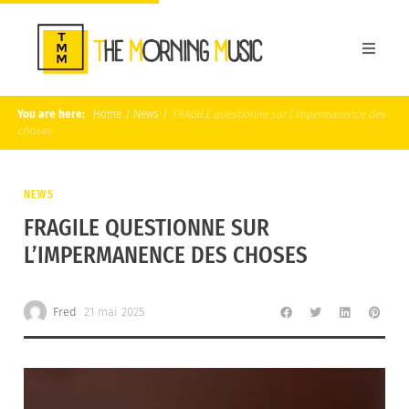
You are here:
Home
/
News
/
FRAGILE questionne sur l’impermanence des
choses
NEWS
FRAGILE QUESTIONNE SUR
L’IMPERMANENCE DES CHOSES
Fred
21 mai 2025