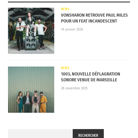
Josic Jégu et créé dans l’esprit de profiter du
NEWS
moment présent, en peignant des tableaux de vies
VONSHARON RETROUVE PAUL MILES
POUR UN FEAT INCANDESCENT
avec et pour les gens.
16 janvier 2026
NEWS
1003, NOUVELLE DÉFLAGRATION
SONORE VENUE DE MARSEILLE
28 novembre 2025
RECHERCHER