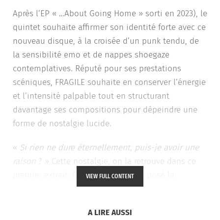
Après l’EP « …About Going Home » sorti en 2023), le
quintet souhaite affirmer son identité forte avec ce
nouveau disque, à la croisée d’un punk tendu, de
la sensibilité emo et de nappes shoegaze
contemplatives. Réputé pour ses prestations
scéniques, FRAGILE souhaite en conserver l’énergie
et l’intensité palpable tout en structurant
davantage ses compositions pour dépeindre une
forme de nostalgie lucide.
«
Si rien ne dure éternellement, puis-je avoir une
raison
? » Cette nostalgie, on la retrouve dans ce
premier extrait. Qui ne s’est jamais posé la
VIEW FULL CONTENT
question de savoir pourquoi les choses s’arrêtent
subitement, sans même avoir une explication.
A
A LIRE AUSSI
Reason Why
s’accompagne d’un clip réalisé par