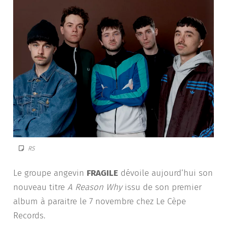
RS
Le groupe angevin
FRAGILE
dévoile aujourd’hui son
nouveau titre
A Reason Why
issu de son premier
album à paraitre le 7 novembre chez Le Cèpe
Records.